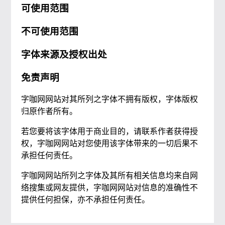
可使用范围
不可使用范围
字体来源及授权出处
免责声明
字咖网网站对其所列之字体不拥有版权，字体版权
归原作者所有。
若您要将该字体用于商业目的，请联系作者获得授
权，字咖网网站对您使用该字体带来的一切后果不
承担任何责任。
字咖网网站所列之字体及其所有相关信息均来自网
络搜集或网友提供，字咖网网站对信息的准确性不
提供任何担保，亦不承担任何责任。