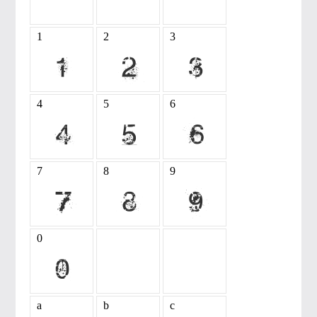
1
2
3
4
5
6
7
8
9
0
a
b
c