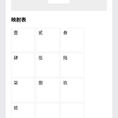
映射表
壹
贰
叁
肆
伍
陆
柒
捌
玖
拾