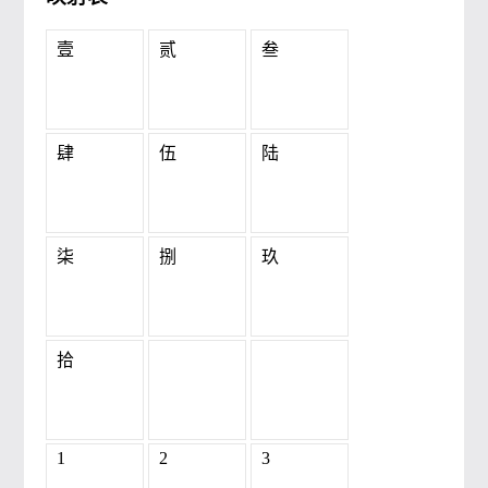
壹
贰
叁
肆
伍
陆
柒
捌
玖
拾
1
2
3