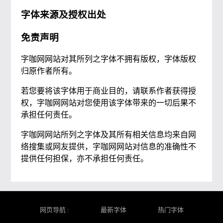
字体来源及授权出处
免责声明
字咖网网站对其所列之字体不拥有版权，字体版权
归原作者所有。
若您要将该字体用于商业目的，请联系作者获得授
权，字咖网网站对您使用该字体带来的一切后果不
承担任何责任。
字咖网网站所列之字体及其所有相关信息均来自网
络搜集或网友提供，字咖网网站对信息的准确性不
提供任何担保，亦不承担任何责任。
网页导航 :
最新字体
热门字体