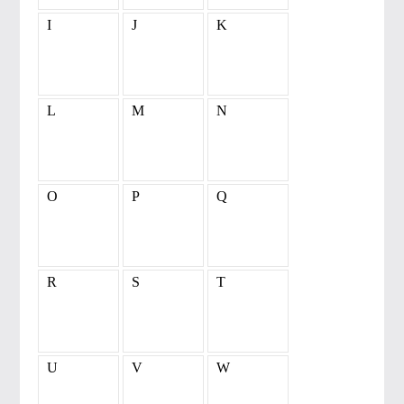
I
J
K
L
M
N
O
P
Q
R
S
T
U
V
W