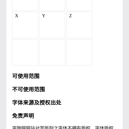
X
Y
Z
可使用范围
不可使用范围
字体来源及授权出处
免责声明
字咖网网站对其所列之字体不拥有版权，字体版权