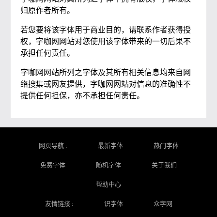
归原作者所有。
若您要将该字体用于商业目的，请联系作者获得授
权，字咖网网站对您使用该字体带来的一切后果不
承担任何责任。
字咖网网站所列之字体及其所有相关信息均来自网
络搜集或网友提供，字咖网网站对信息的准确性不
提供任何担保，亦不承担任何责任。
网页导航 :
最新字体
热门字体
免费字体
随机字体
关于我们
帮助中心
友情链接 :
识字体
众字网