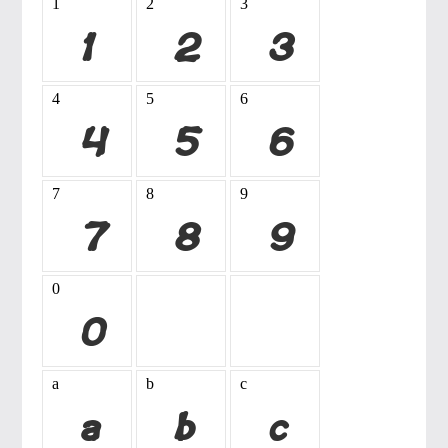
1
2
3
4
5
6
7
8
9
0
a
b
c