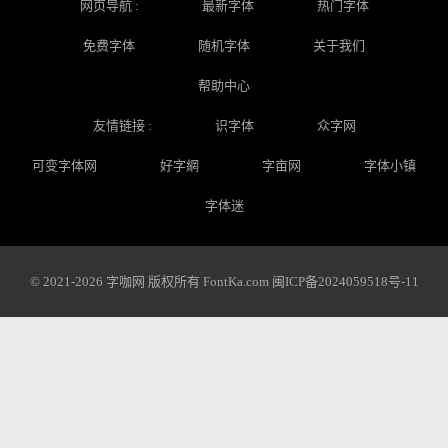
网页导航 :
最新字体
热门字体
免费字体
随机字体
关于我们
帮助中心
友情链接 :
识字体
众字网
可变字体网
好字網
字亩网
字体小镇
字体迷
© 2021-2026 字咖网 版权所有
FontKa.com
闽ICP备2024059518号-11