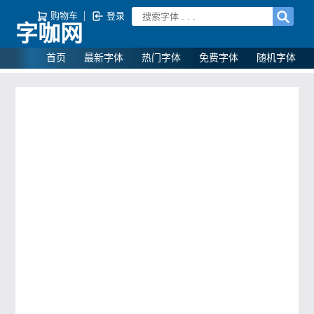
|
购物车
登录
字咖网
首页
最新字体
热门字体
免费字体
随机字体