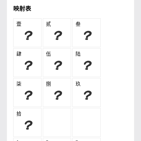
映射表
壹
贰
叁
肆
伍
陆
柒
捌
玖
拾