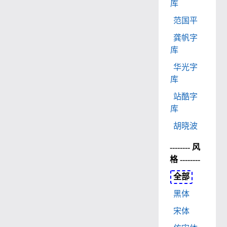
库
范国平
龚帆字
库
华光字
库
站酷字
库
胡晓波
-------- 风
格 --------
全部
黑体
宋体