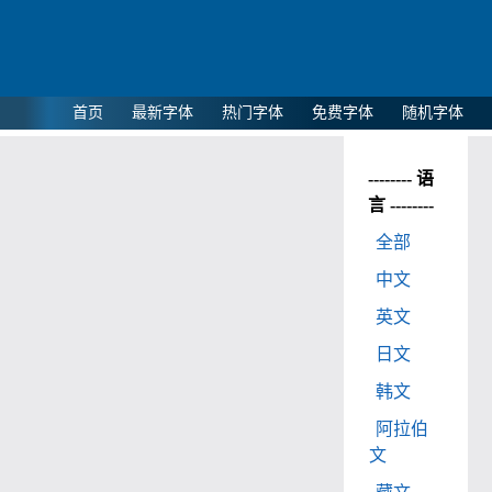
首页
最新字体
热门字体
免费字体
随机字体
-------- 语
言 --------
全部
中文
英文
日文
韩文
阿拉伯
文