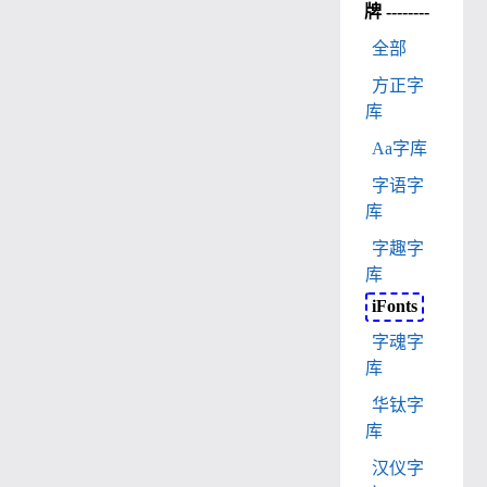
牌 --------
全部
方正字
库
Aa字库
字语字
库
字趣字
库
iFonts
字魂字
库
华钛字
库
汉仪字