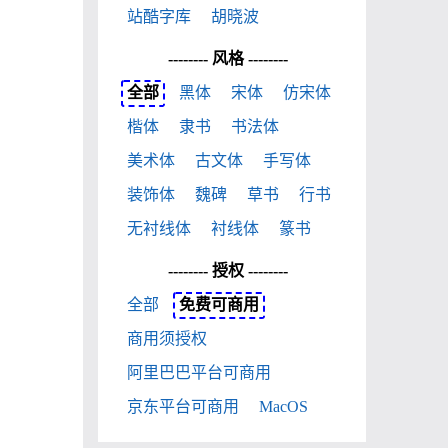
站酷字库
胡晓波
-------- 风格 --------
全部
黑体
宋体
仿宋体
楷体
隶书
书法体
美术体
古文体
手写体
装饰体
魏碑
草书
行书
无衬线体
衬线体
篆书
-------- 授权 --------
全部
免费可商用
商用须授权
阿里巴巴平台可商用
京东平台可商用
MacOS