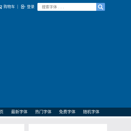
|
购物车
登录
页
最新字体
热门字体
免费字体
随机字体