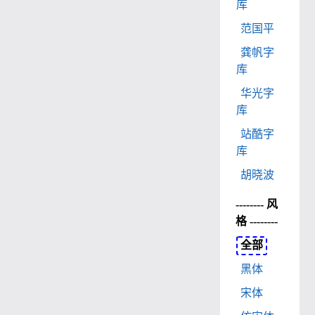
库
范国平
龚帆字
库
华光字
库
站酷字
库
胡晓波
-------- 风
格 --------
全部
黑体
宋体