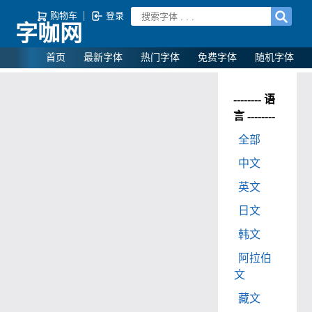
|
购物车
登录
字咖网
首页
最新字体
热门字体
免费字体
随机字体
-------- 语
言 --------
全部
中文
英文
日文
韩文
阿拉伯
文
藏文