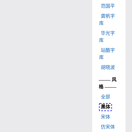
范国平
龚帆字
库
华光字
库
站酷字
库
胡晓波
-------- 风
格 --------
全部
黑体
宋体
仿宋体