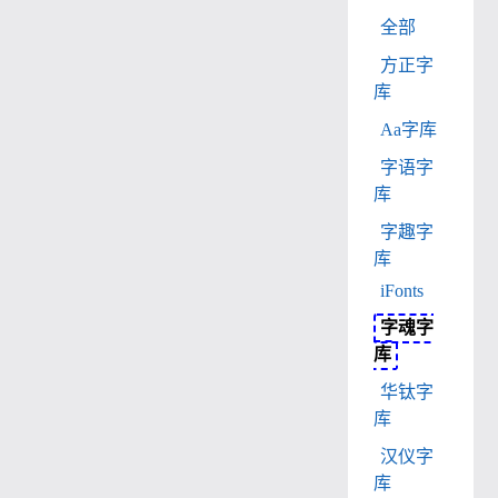
全部
方正字
库
Aa字库
字语字
库
字趣字
库
iFonts
字魂字
库
华钛字
库
汉仪字
库