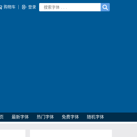
|
购物车
登录
页
最新字体
热门字体
免费字体
随机字体