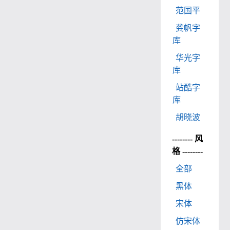
范国平
龚帆字
库
华光字
库
站酷字
库
胡晓波
-------- 风
格 --------
全部
黑体
宋体
仿宋体