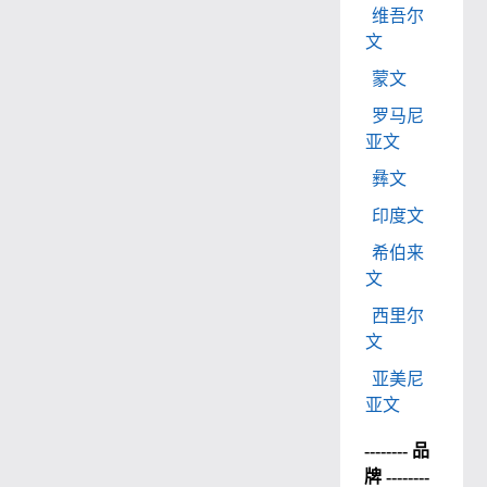
维吾尔
文
蒙文
罗马尼
亚文
彝文
印度文
希伯来
文
西里尔
文
亚美尼
亚文
-------- 品
牌 --------