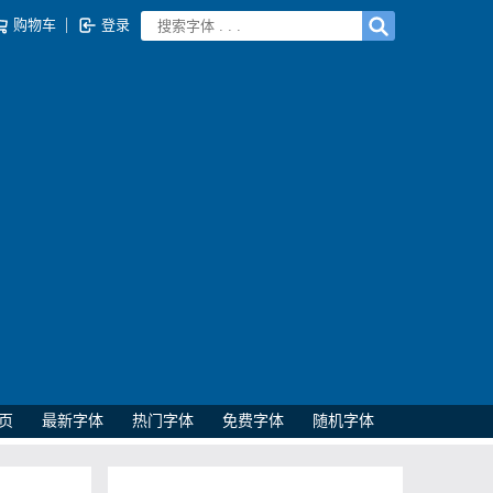
|
购物车
登录
页
最新字体
热门字体
免费字体
随机字体