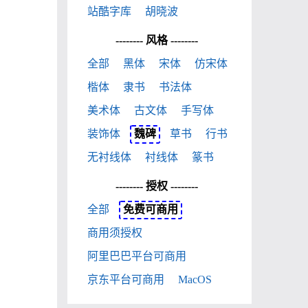
站酷字库
胡晓波
-------- 风格 --------
全部
黑体
宋体
仿宋体
楷体
隶书
书法体
美术体
古文体
手写体
装饰体
魏碑
草书
行书
无衬线体
衬线体
篆书
-------- 授权 --------
全部
免费可商用
商用须授权
阿里巴巴平台可商用
京东平台可商用
MacOS