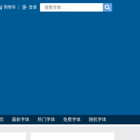
|
购物车
登录
页
最新字体
热门字体
免费字体
随机字体