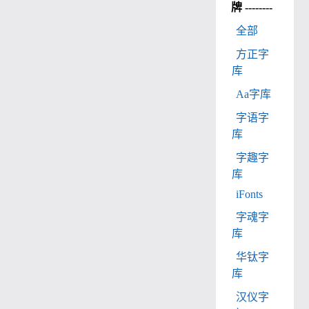
牌 --------
全部
方正字
库
Aa字库
字语字
库
字趣字
库
iFonts
字魂字
库
华钛字
库
汉仪字