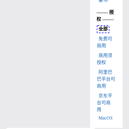
篆书
-------- 授
权 --------
全部
免费可
商用
商用须
授权
阿里巴
巴平台可
商用
京东平
台可商
用
MacOS