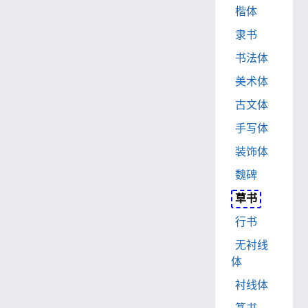
楷体
隶书
书法体
美术体
古文体
手写体
装饰体
魏碑
草书
行书
无衬线
体
衬线体