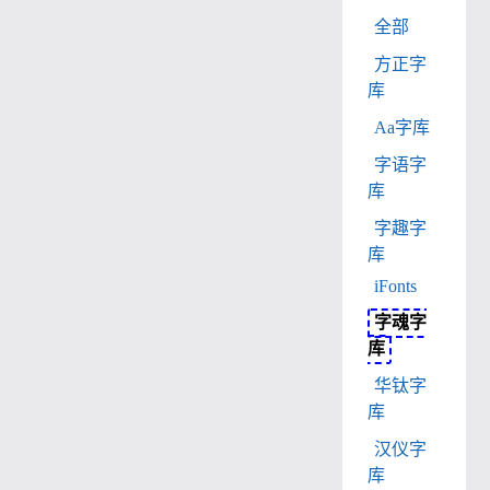
全部
方正字
库
Aa字库
字语字
库
字趣字
库
iFonts
字魂字
库
华钛字
库
汉仪字
库