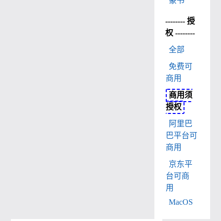
篆书
-------- 授
权 --------
全部
免费可
商用
商用须
授权
阿里巴
巴平台可
商用
京东平
台可商
用
MacOS