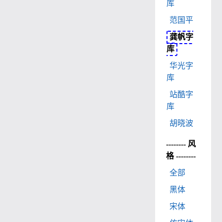
库
范国平
龚帆字
库
华光字
库
站酷字
库
胡晓波
-------- 风
格 --------
全部
黑体
宋体