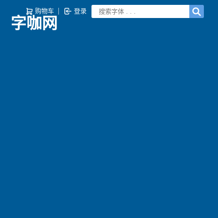
|
购物车
登录
字咖网