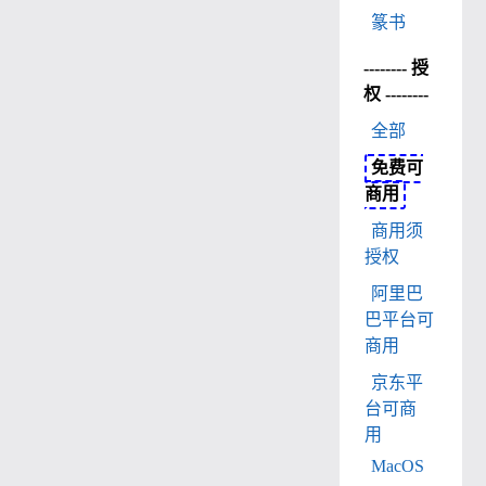
篆书
-------- 授
权 --------
全部
免费可
商用
商用须
授权
阿里巴
巴平台可
商用
京东平
台可商
用
MacOS