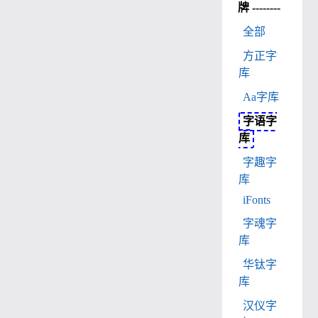
牌 --------
全部
方正字
库
Aa字库
字语字
库
字趣字
库
iFonts
字魂字
库
华钛字
库
汉仪字