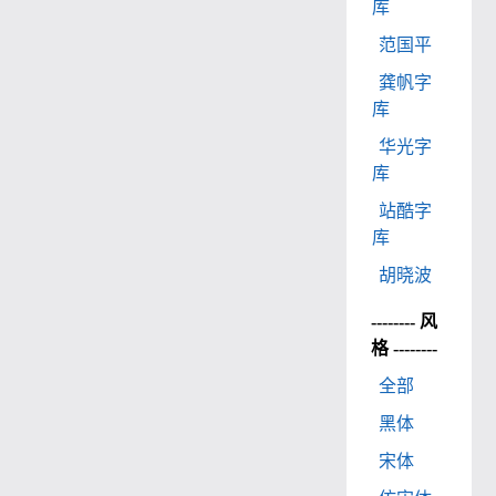
库
范国平
龚帆字
库
华光字
库
站酷字
库
胡晓波
-------- 风
格 --------
全部
黑体
宋体