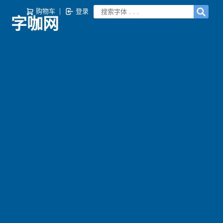
|
购物车
登录
字咖网