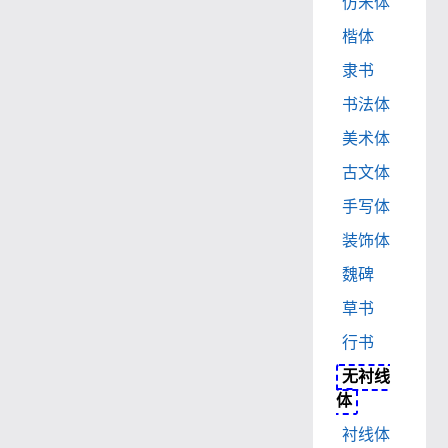
仿宋体
楷体
隶书
书法体
美术体
古文体
手写体
装饰体
魏碑
草书
行书
无衬线
体
衬线体