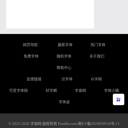
网页导航 :
最新字体
热门字体
免费字体
随机字体
关于我们
帮助中心
友情链接 :
识字体
众字网
可变字体网
好字網
字亩网
字体小镇
字体迷
© 2021-2026 字咖网 版权所有
FontKa.com
闽ICP备2024059518号-11