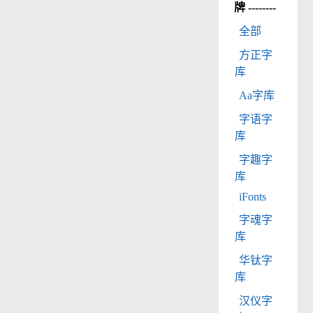
牌 --------
全部
方正字
库
Aa字库
字语字
库
字趣字
库
iFonts
字魂字
库
华钛字
库
汉仪字