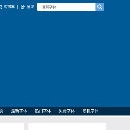
|
购物车
登录
页
最新字体
热门字体
免费字体
随机字体