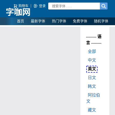
|
购物车
登录
字咖网
首页
最新字体
热门字体
免费字体
随机字体
-------- 语
言 --------
全部
中文
英文
日文
韩文
阿拉伯
文
藏文