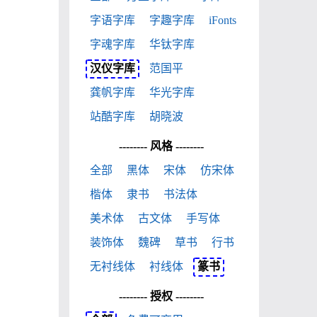
字语字库
字趣字库
iFonts
字魂字库
华钛字库
汉仪字库
范国平
龚帆字库
华光字库
站酷字库
胡晓波
-------- 风格 --------
全部
黑体
宋体
仿宋体
楷体
隶书
书法体
美术体
古文体
手写体
装饰体
魏碑
草书
行书
无衬线体
衬线体
篆书
-------- 授权 --------