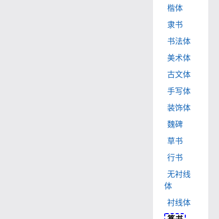
楷体
隶书
书法体
美术体
古文体
手写体
装饰体
魏碑
草书
行书
无衬线
体
衬线体