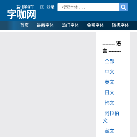
|
购物车
登录
字咖网
首页
最新字体
热门字体
免费字体
随机字体
-------- 语
言 --------
全部
中文
英文
日文
韩文
阿拉伯
文
藏文