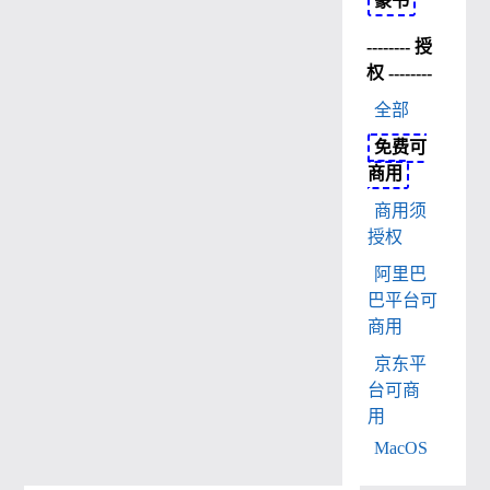
篆书
-------- 授
权 --------
全部
免费可
商用
商用须
授权
阿里巴
巴平台可
商用
京东平
台可商
用
MacOS