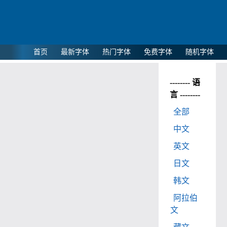
首页
最新字体
热门字体
免费字体
随机字体
-------- 语
言 --------
全部
中文
英文
日文
韩文
阿拉伯
文