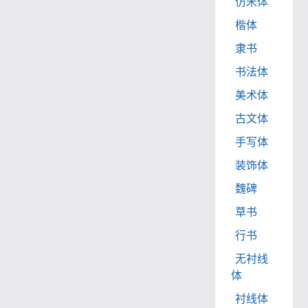
仿宋体
楷体
隶书
书法体
美术体
古文体
手写体
装饰体
魏碑
草书
行书
无衬线
体
衬线体