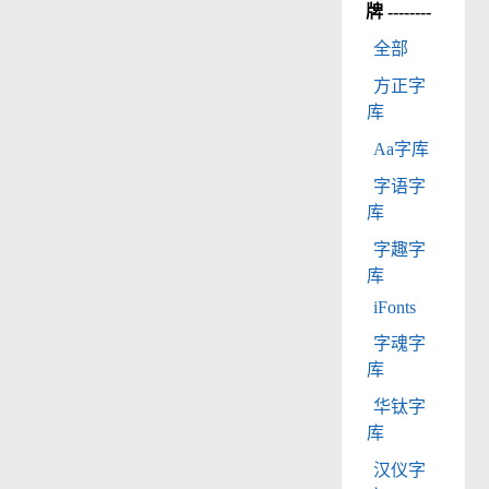
牌 --------
全部
方正字
库
Aa字库
字语字
库
字趣字
库
iFonts
字魂字
库
华钛字
库
汉仪字