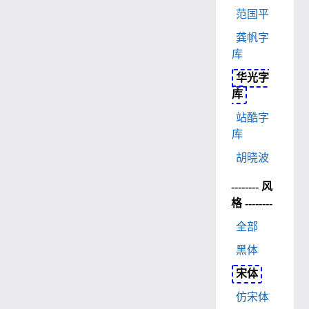
范国平
龚帆字
库
华光字
库
站酷字
库
胡晓波
-------- 风
格 --------
全部
黑体
宋体
仿宋体