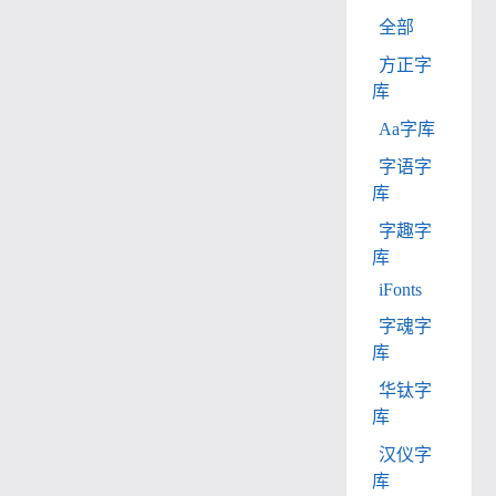
全部
方正字
库
Aa字库
字语字
库
字趣字
库
iFonts
字魂字
库
华钛字
库
汉仪字
库