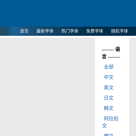
首页
最新字体
热门字体
免费字体
随机字体
-------- 语
言 --------
全部
中文
英文
日文
韩文
阿拉伯
文