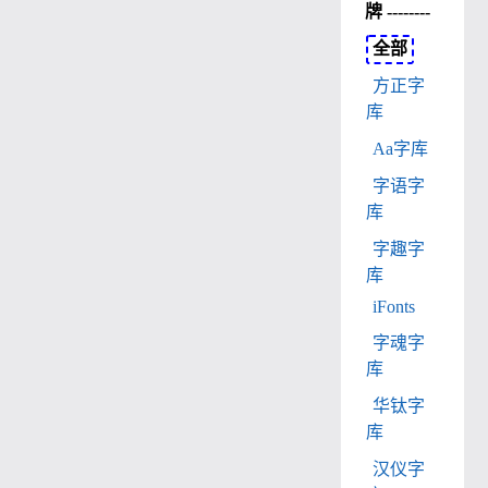
牌 --------
全部
方正字
库
Aa字库
字语字
库
字趣字
库
iFonts
字魂字
库
华钛字
库
汉仪字