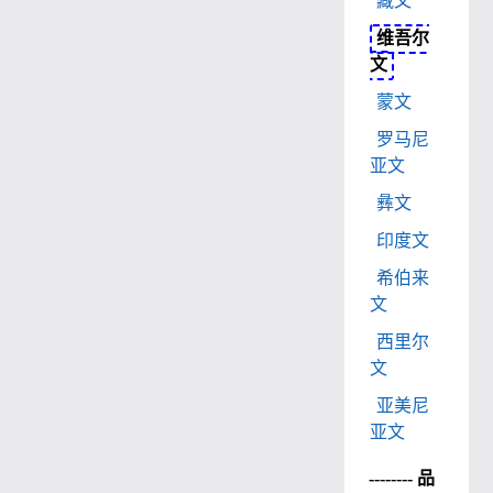
藏文
维吾尔
文
蒙文
罗马尼
亚文
彝文
印度文
希伯来
文
西里尔
文
亚美尼
亚文
-------- 品