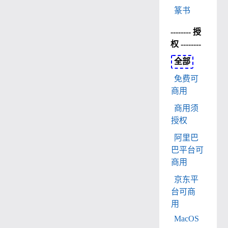
篆书
-------- 授
权 --------
全部
免费可
商用
商用须
授权
阿里巴
巴平台可
商用
京东平
台可商
用
MacOS