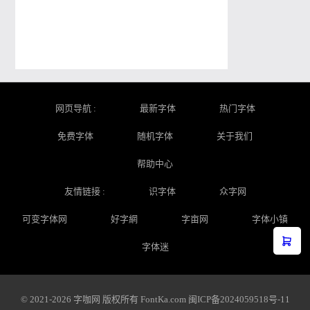
网页导航 :
最新字体
热门字体
免费字体
随机字体
关于我们
帮助中心
友情链接 :
识字体
众字网
可变字体网
好字網
字亩网
字体小镇
字体迷
© 2021-2026 字咖网 版权所有
FontKa.com
闽ICP备2024059518号-11