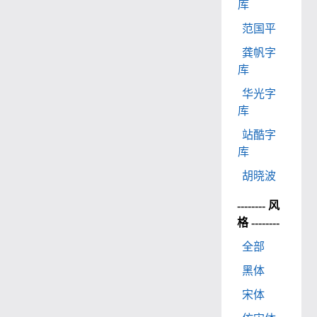
库
范国平
龚帆字
库
华光字
库
站酷字
库
胡晓波
-------- 风
格 --------
全部
黑体
宋体