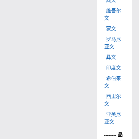
藏文
维吾尔
文
蒙文
罗马尼
亚文
彝文
印度文
希伯来
文
西里尔
文
亚美尼
亚文
-------- 品