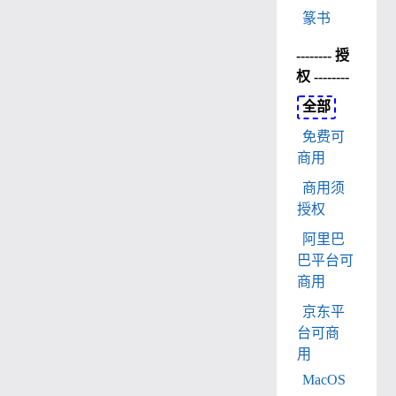
篆书
-------- 授
权 --------
全部
免费可
商用
商用须
授权
阿里巴
巴平台可
商用
京东平
台可商
用
MacOS