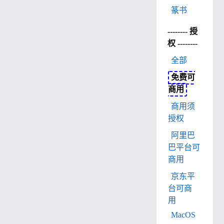
篆书
-------- 授
权 --------
全部
免费可
商用
商用须
授权
阿里巴
巴平台可
商用
京东平
台可商
用
MacOS