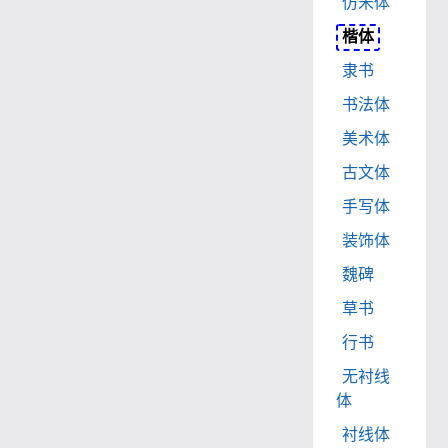
仿宋体
楷体
隶书
书法体
美术体
古文体
手写体
装饰体
魏碑
草书
行书
无衬线
体
衬线体