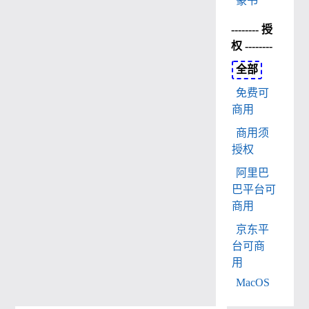
篆书
-------- 授
权 --------
全部
免费可
商用
商用须
授权
阿里巴
巴平台可
商用
京东平
台可商
用
MacOS