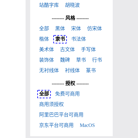
站酷字库
胡晓波
-------- 风格 --------
全部
黑体
宋体
仿宋体
楷体
隶书
书法体
美术体
古文体
手写体
装饰体
魏碑
草书
行书
无衬线体
衬线体
篆书
-------- 授权 --------
全部
免费可商用
商用须授权
阿里巴巴平台可商用
京东平台可商用
MacOS