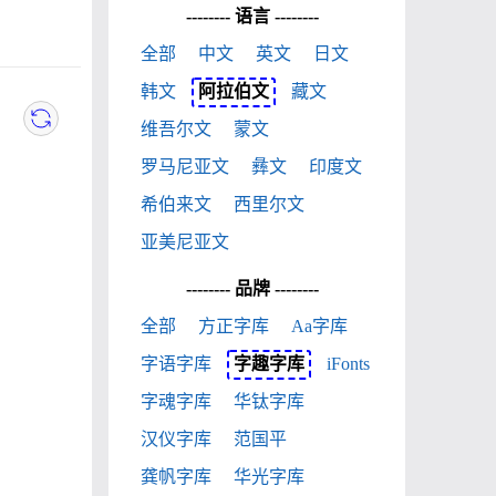
-------- 语言 --------
全部
中文
英文
日文
韩文
阿拉伯文
藏文
维吾尔文
蒙文
罗马尼亚文
彝文
印度文
希伯来文
西里尔文
亚美尼亚文
-------- 品牌 --------
全部
方正字库
Aa字库
字语字库
字趣字库
iFonts
字魂字库
华钛字库
汉仪字库
范国平
龚帆字库
华光字库