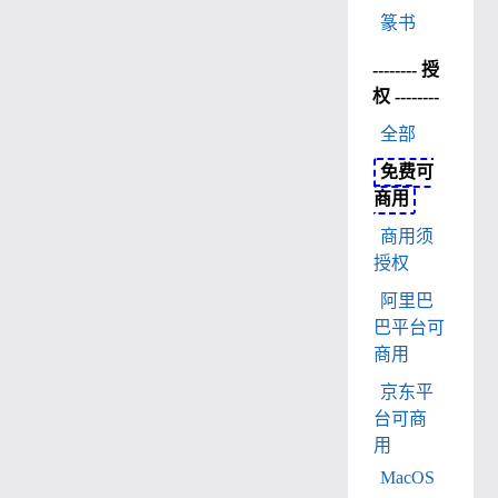
篆书
-------- 授
权 --------
全部
免费可
商用
商用须
授权
阿里巴
巴平台可
商用
京东平
台可商
用
MacOS