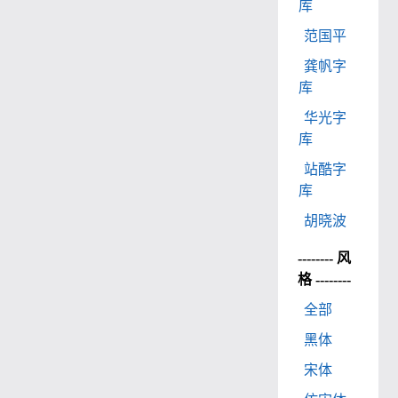
库
范国平
龚帆字
库
华光字
库
站酷字
库
胡晓波
-------- 风
格 --------
全部
黑体
宋体