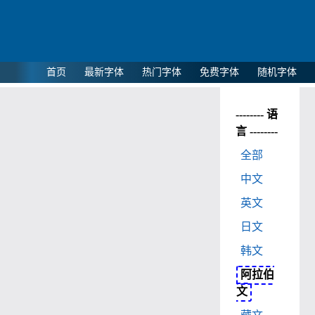
首页
最新字体
热门字体
免费字体
随机字体
-------- 语
言 --------
全部
中文
英文
日文
韩文
阿拉伯
文