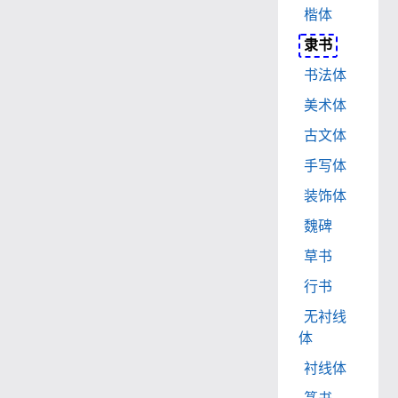
楷体
隶书
书法体
美术体
古文体
手写体
装饰体
魏碑
草书
行书
无衬线
体
衬线体