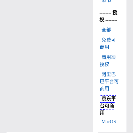
篆书
-------- 授
权 --------
全部
免费可
商用
商用须
授权
阿里巴
巴平台可
商用
京东平
台可商
用
MacOS