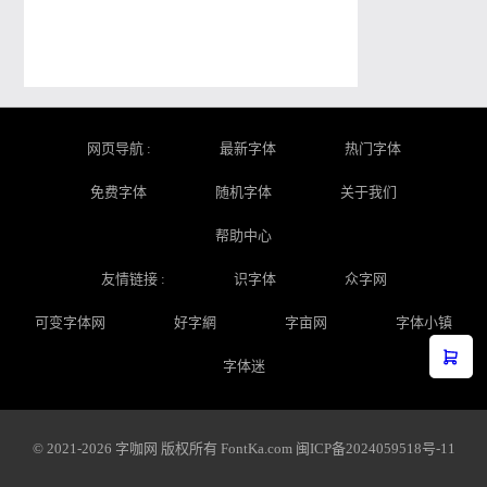
网页导航 :
最新字体
热门字体
免费字体
随机字体
关于我们
帮助中心
友情链接 :
识字体
众字网
可变字体网
好字網
字亩网
字体小镇
字体迷
© 2021-2026 字咖网 版权所有
FontKa.com
闽ICP备2024059518号-11