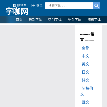
|
购物车
登录
字咖网
首页
最新字体
热门字体
免费字体
随机字体
-------- 语
言 --------
全部
中文
英文
日文
韩文
阿拉伯
文
藏文