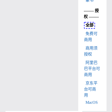
篆书
-------- 授
权 --------
全部
免费可
商用
商用须
授权
阿里巴
巴平台可
商用
京东平
台可商
用
MacOS