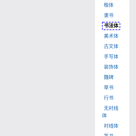
楷体
隶书
书法体
美术体
古文体
手写体
装饰体
魏碑
草书
行书
无衬线
体
衬线体