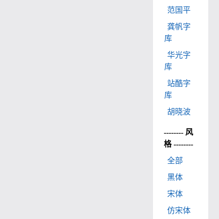
范国平
龚帆字
库
华光字
库
站酷字
库
胡晓波
-------- 风
格 --------
全部
黑体
宋体
仿宋体