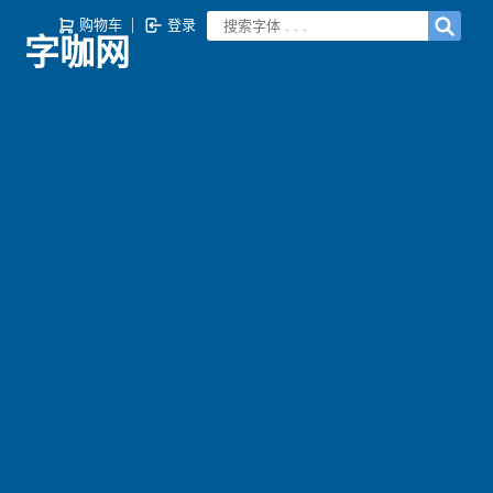
|
购物车
登录
字咖网