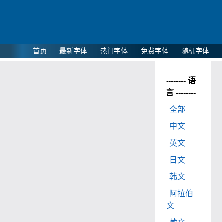
首页
最新字体
热门字体
免费字体
随机字体
-------- 语
言 --------
全部
中文
英文
日文
韩文
阿拉伯
文