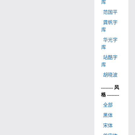
库
范国平
龚帆字
库
华光字
库
站酷字
库
胡晓波
-------- 风
格 --------
全部
黑体
宋体