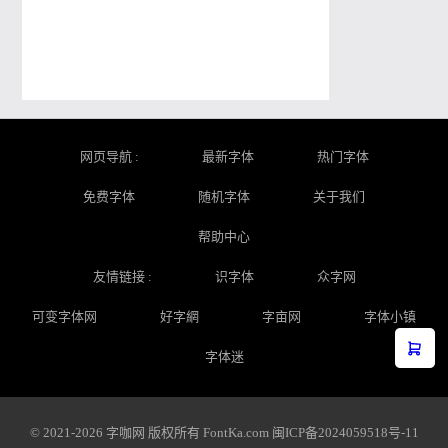
网页导航 :
最新字体
热门字体
免费字体
随机字体
关于我们
帮助中心
友情链接 :
识字体
众字网
可变字体网
好字網
字亩网
字体小镇
字体迷
© 2021-2026 字咖网 版权所有
FontKa.com
闽ICP备2024059518号-11