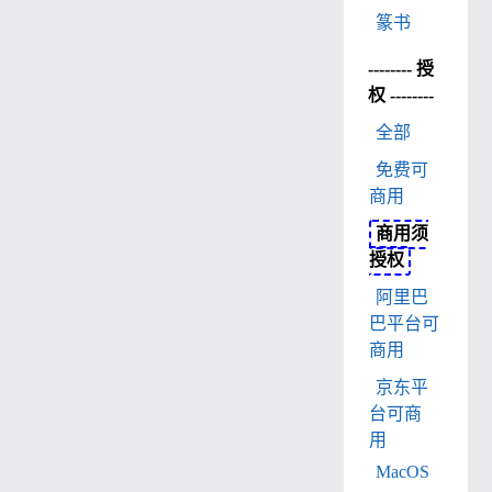
篆书
-------- 授
权 --------
全部
免费可
商用
商用须
授权
阿里巴
巴平台可
商用
京东平
台可商
用
MacOS