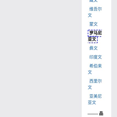
藏文
维吾尔
文
蒙文
罗马尼
亚文
彝文
印度文
希伯来
文
西里尔
文
亚美尼
亚文
-------- 品