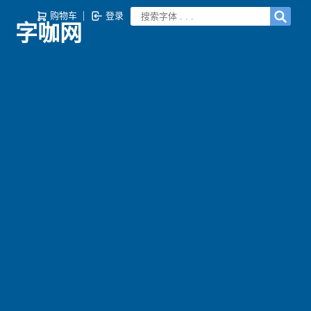
|
购物车
登录
字咖网