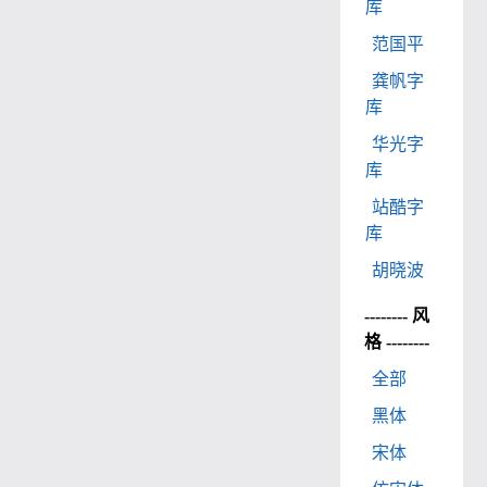
库
范国平
龚帆字
库
华光字
库
站酷字
库
胡晓波
-------- 风
格 --------
全部
黑体
宋体