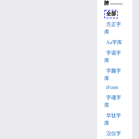
牌 --------
全部
方正字
库
Aa字库
字语字
库
字趣字
库
iFonts
字魂字
库
华钛字
库
汉仪字