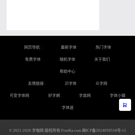
网页导航 :
最新字体
热门字体
免费字体
随机字体
关于我们
帮助中心
友情链接 :
识字体
众字网
可变字体网
好字網
字亩网
字体小镇
字体迷
© 2021-2026 字咖网 版权所有
FontKa.com
闽ICP备2024059518号-11