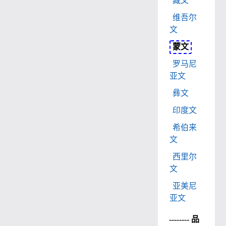
藏文
维吾尔
文
蒙文
罗马尼
亚文
彝文
印度文
希伯来
文
西里尔
文
亚美尼
亚文
-------- 品