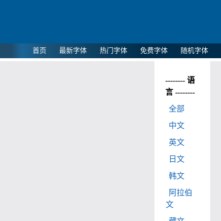
首页
最新字体
热门字体
免费字体
随机字体
-------- 语
言 --------
全部
中文
英文
日文
韩文
阿拉伯
文