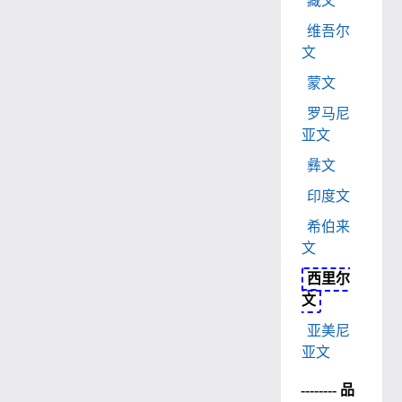
藏文
维吾尔
文
蒙文
罗马尼
亚文
彝文
印度文
希伯来
文
西里尔
文
亚美尼
亚文
-------- 品