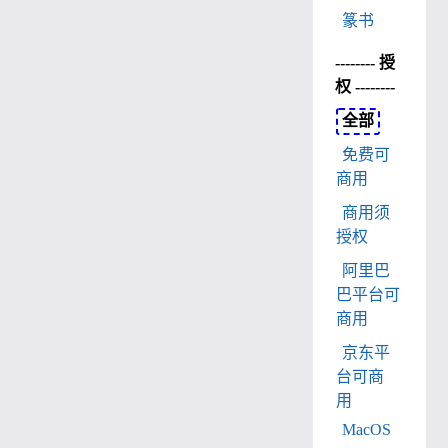
篆书
-------- 授
权 --------
全部
免费可
商用
商用须
授权
阿里巴
巴平台可
商用
京东平
台可商
用
MacOS