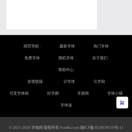
网页导航 :
最新字体
热门字体
免费字体
随机字体
关于我们
帮助中心
友情链接 :
识字体
众字网
可变字体网
好字網
字亩网
字体小镇
字体迷
© 2021-2026 字咖网 版权所有
FontKa.com
闽ICP备2024059518号-11