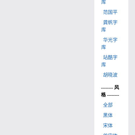
库
范国平
龚帆字
库
华光字
库
站酷字
库
胡晓波
-------- 风
格 --------
全部
黑体
宋体