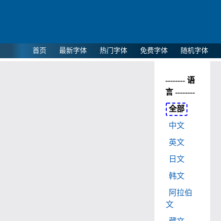
首页
最新字体
热门字体
免费字体
随机字体
-------- 语
言 --------
全部
中文
英文
日文
韩文
阿拉伯
文