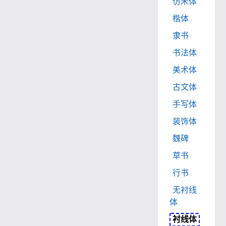
仿宋体
楷体
隶书
书法体
美术体
古文体
手写体
装饰体
魏碑
草书
行书
无衬线
体
衬线体