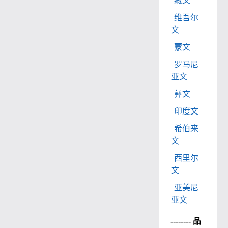
藏文
维吾尔
文
蒙文
罗马尼
亚文
彝文
印度文
希伯来
文
西里尔
文
亚美尼
亚文
-------- 品