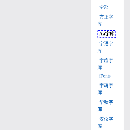
全部
方正字
库
Aa字库
字语字
库
字趣字
库
iFonts
字魂字
库
华钛字
库
汉仪字
库