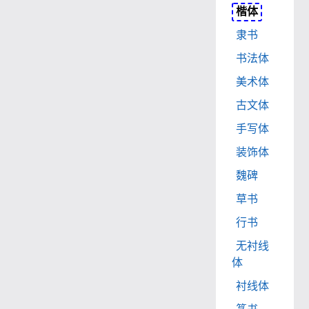
楷体
隶书
书法体
美术体
古文体
手写体
装饰体
魏碑
草书
行书
无衬线
体
衬线体