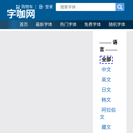
|
购物车
登录
字咖网
首页
最新字体
热门字体
免费字体
随机字体
-------- 语
言 --------
全部
中文
英文
日文
韩文
阿拉伯
文
藏文