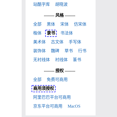
站酷字库
胡晓波
-------- 风格 --------
全部
黑体
宋体
仿宋体
楷体
隶书
书法体
美术体
古文体
手写体
装饰体
魏碑
草书
行书
无衬线体
衬线体
篆书
-------- 授权 --------
全部
免费可商用
商用须授权
阿里巴巴平台可商用
京东平台可商用
MacOS