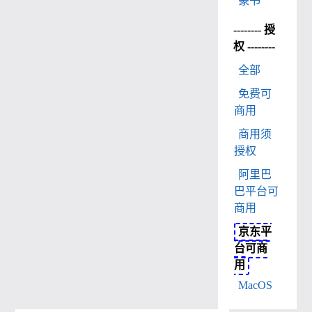
篆书
-------- 授
权 --------
全部
免费可
商用
商用须
授权
阿里巴
巴平台可
商用
京东平
台可商
用
MacOS