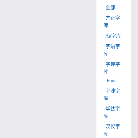
全部
方正字
库
Aa字库
字语字
库
字趣字
库
iFonts
字魂字
库
华钛字
库
汉仪字
库