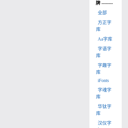
牌 --------
全部
方正字
库
Aa字库
字语字
库
字趣字
库
iFonts
字魂字
库
华钛字
库
汉仪字