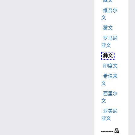
藏文
维吾尔
文
蒙文
罗马尼
亚文
彝文
印度文
希伯来
文
西里尔
文
亚美尼
亚文
-------- 品