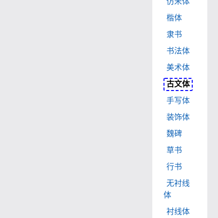
仿宋体
楷体
隶书
书法体
美术体
古文体
手写体
装饰体
魏碑
草书
行书
无衬线
体
衬线体