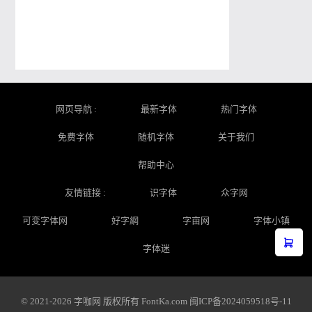
网页导航 :
最新字体
热门字体
免费字体
随机字体
关于我们
帮助中心
友情链接 :
识字体
众字网
可变字体网
好字網
字亩网
字体小镇
字体迷
© 2021-2026 字咖网 版权所有
FontKa.com
闽ICP备2024059518号-11