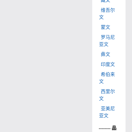
藏文
维吾尔
文
蒙文
罗马尼
亚文
彝文
印度文
希伯来
文
西里尔
文
亚美尼
亚文
-------- 品