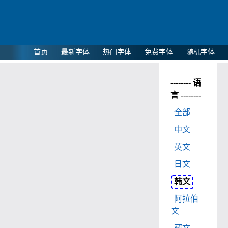
首页
最新字体
热门字体
免费字体
随机字体
-------- 语
言 --------
全部
中文
英文
日文
韩文
阿拉伯
文