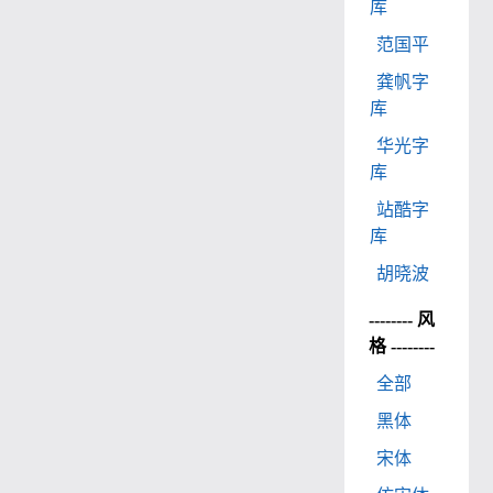
库
范国平
龚帆字
库
华光字
库
站酷字
库
胡晓波
-------- 风
格 --------
全部
黑体
宋体