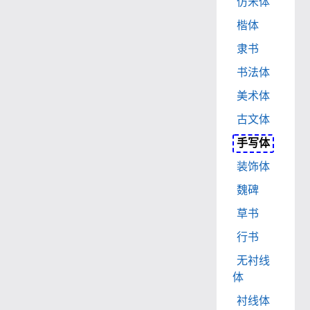
仿宋体
楷体
隶书
书法体
美术体
古文体
手写体
装饰体
魏碑
草书
行书
无衬线
体
衬线体