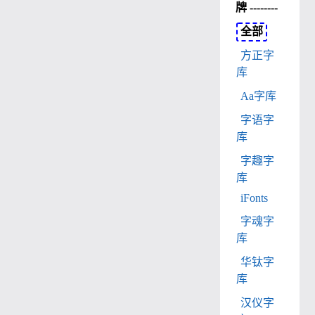
牌 --------
全部
方正字
库
Aa字库
字语字
库
字趣字
库
iFonts
字魂字
库
华钛字
库
汉仪字