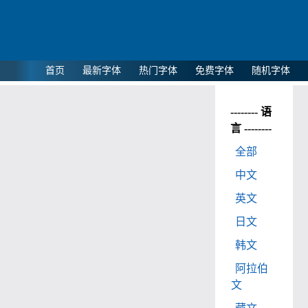
首页
最新字体
热门字体
免费字体
随机字体
-------- 语
言 --------
全部
中文
英文
日文
韩文
阿拉伯
文