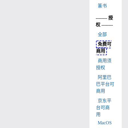
篆书
-------- 授
权 --------
全部
免费可
商用
商用须
授权
阿里巴
巴平台可
商用
京东平
台可商
用
MacOS