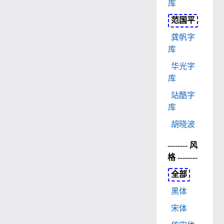
库
范国平
龚帆字
库
华光字
库
站酷字
库
胡晓波
-------- 风
格 --------
全部
黑体
宋体