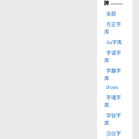
牌 --------
全部
方正字
库
Aa字库
字语字
库
字趣字
库
iFonts
字魂字
库
华钛字
库
汉仪字