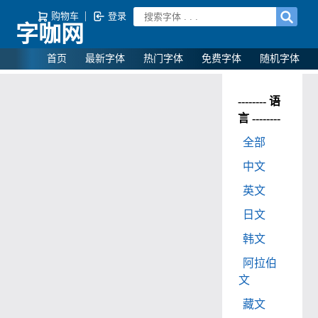
|
购物车
登录
字咖网
首页
最新字体
热门字体
免费字体
随机字体
-------- 语
言 --------
全部
中文
英文
日文
韩文
阿拉伯
文
藏文