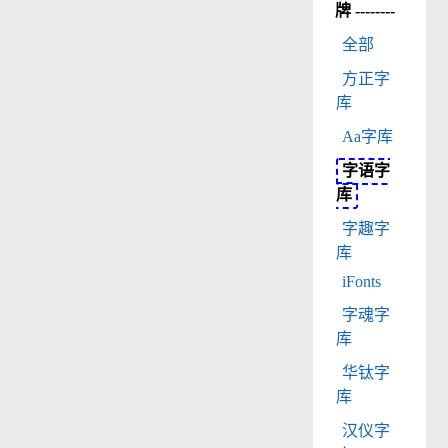
牌 --------
全部
方正字
库
Aa字库
字语字
库
字趣字
库
iFonts
字魂字
库
华钛字
库
汉仪字