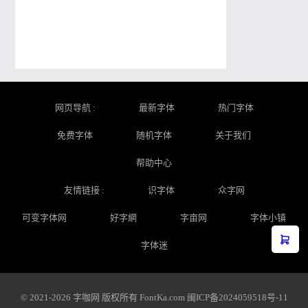
网页导航 :
最新字体
热门字体
免费字体
随机字体
关于我们
帮助中心
友情链接 :
识字体
众字网
可变字体网
好字網
字亩网
字体小镇
字体迷
© 2021-2026 字咖网 版权所有
FontKa.com
闽ICP备2024059518号-11