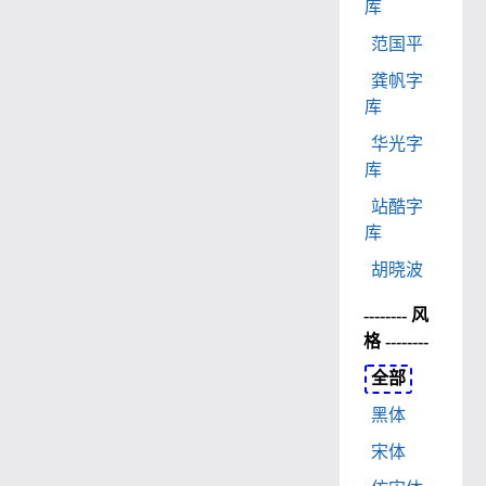
库
范国平
龚帆字
库
华光字
库
站酷字
库
胡晓波
-------- 风
格 --------
全部
黑体
宋体