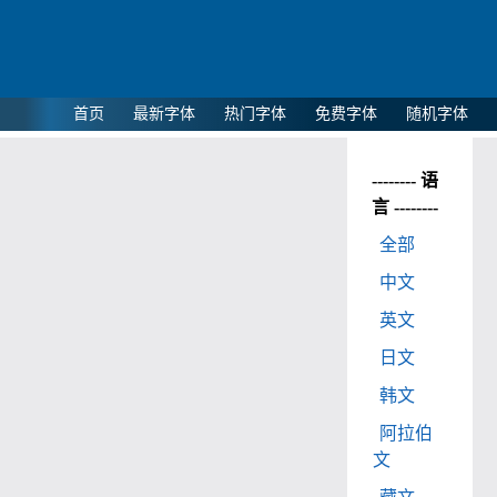
首页
最新字体
热门字体
免费字体
随机字体
-------- 语
言 --------
全部
中文
英文
日文
韩文
阿拉伯
文