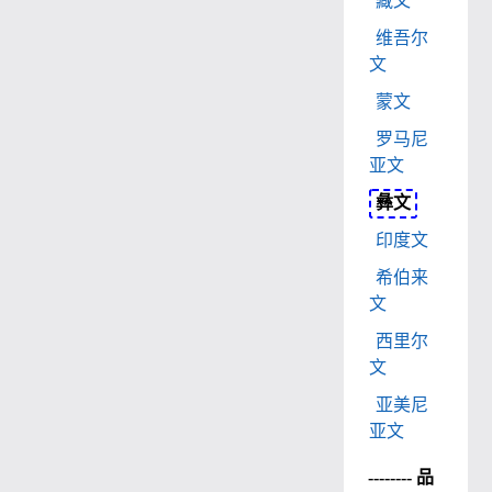
藏文
维吾尔
文
蒙文
罗马尼
亚文
彝文
印度文
希伯来
文
西里尔
文
亚美尼
亚文
-------- 品