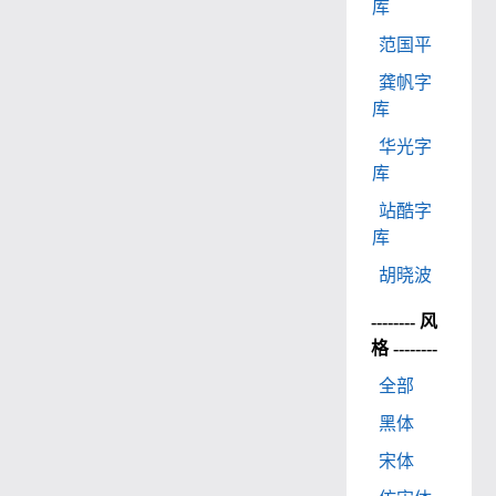
库
范国平
龚帆字
库
华光字
库
站酷字
库
胡晓波
-------- 风
格 --------
全部
黑体
宋体