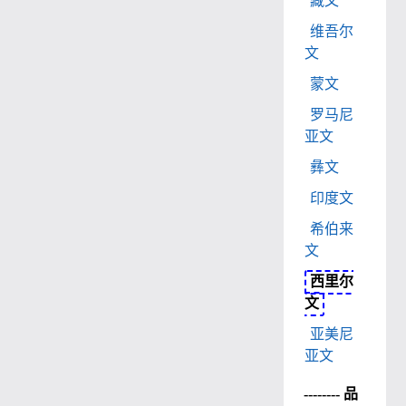
藏文
维吾尔
文
蒙文
罗马尼
亚文
彝文
印度文
希伯来
文
西里尔
文
亚美尼
亚文
-------- 品