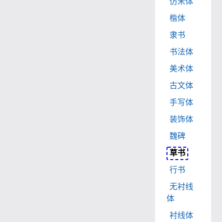
仿宋体
楷体
隶书
书法体
美术体
古文体
手写体
装饰体
魏碑
草书
行书
无衬线
体
衬线体