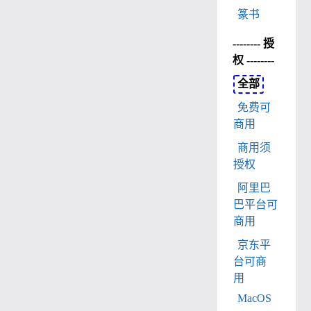
篆书
-------- 授
权 --------
全部
免费可
商用
商用须
授权
阿里巴
巴平台可
商用
京东平
台可商
用
MacOS