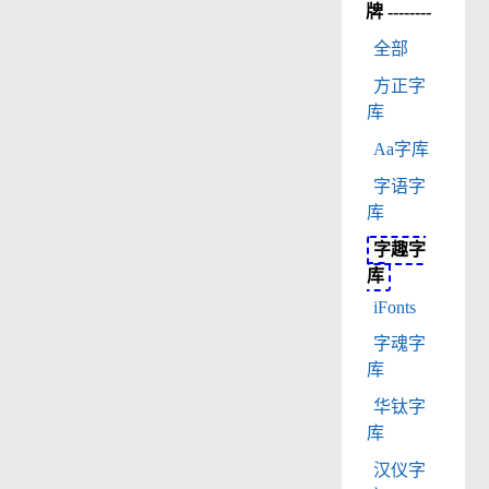
牌 --------
全部
方正字
库
Aa字库
字语字
库
字趣字
库
iFonts
字魂字
库
华钛字
库
汉仪字